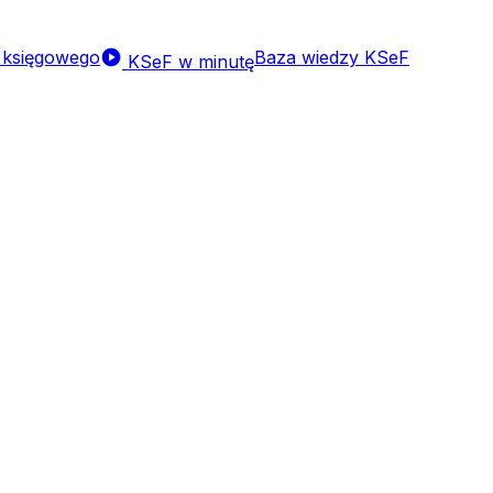
a księgowego
Baza wiedzy KSeF
KSeF w minutę