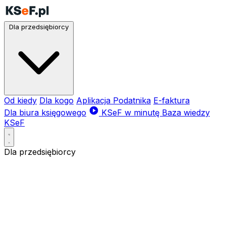
Dla przedsiębiorcy
Od kiedy
Dla kogo
Aplikacja Podatnika
E-faktura
Dla biura księgowego
KSeF w minutę
Baza wiedzy
KSeF
Dla przedsiębiorcy