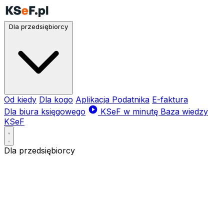
Dla przedsiębiorcy
Od kiedy
Dla kogo
Aplikacja Podatnika
E-faktura
Dla biura księgowego
KSeF w minutę
Baza wiedzy
KSeF
Dla przedsiębiorcy