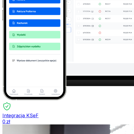
Integracja
KSeF
0 zł