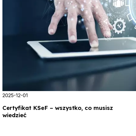
2025-12-01
Certyfikat KSeF – wszystko, co musisz
wiedzieć
Wprowadzenie Krajowego Systemu e-Faktur sprawia, że coraz
więcej firm musi zrozumieć, czym jest certyfikat KSeF i dlaczego