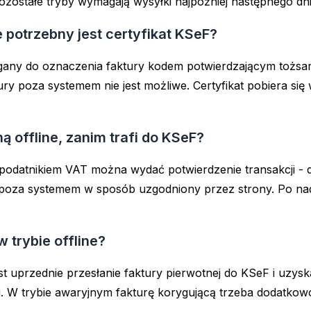
pozostałe tryby wymagają wysyłki najpóźniej następnego dn
e potrzebny jest certyfikat KSeF?
wymagany do oznaczenia faktury kodem potwierdzającym toż
tury poza systemem nie jest możliwe. Certyfikat pobiera się
 offline, zanim trafi do KSeF?
 podatnikiem VAT można wydać potwierdzenie transakcji -
oza systemem w sposób uzgodniony przez strony. Po nada
 trybie offline?
st uprzednie przesłanie faktury pierwotnej do KSeF i uzys
ru. W trybie awaryjnym fakturę korygującą trzeba dodat