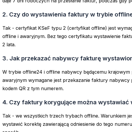
daje 7 dni roboczych na przesłanie faktur, podczas gdy 
2. Czy do wystawienia faktury w trybie offlin
Tak - certyfikat KSeF typu 2 (certyfikat offline) jest 
offline i awaryjnym. Bez tego certyfikatu wystawienie fak
2 lata.
3. Jak przekazać nabywcy fakturę wystawioną
W trybie offline24 i offline nabywcy będącemu krajowym
awaryjnym wymagane jest przekazanie faktury nabywcy p
kodem QR z tym numerem.
4. Czy faktury korygujące można wystawiać w
Tak - we wszystkich trzech trybach offline. Warunkiem je
wystawić korektę zawierającą odniesienie do tego nume