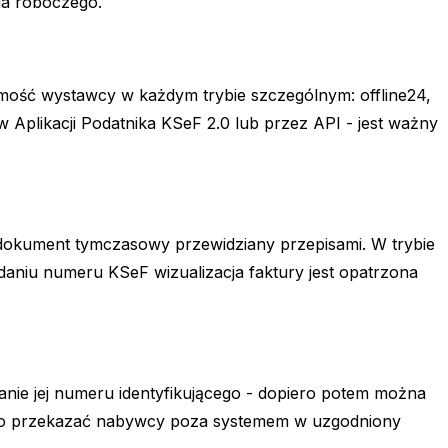
ia roboczego.
samość wystawcy w każdym trybie szczególnym: offline24,
 w Aplikacji Podatnika KSeF 2.0 lub przez API - jest ważny
 dokument tymczasowy przewidziany przepisami. W trybie
niu numeru KSeF wizualizacja faktury jest opatrzona
kanie jej numeru identyfikującego - dopiero potem można
kowo przekazać nabywcy poza systemem w uzgodniony