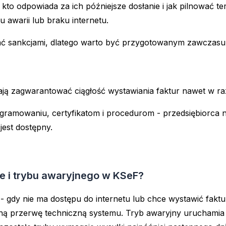
kto odpowiada za ich późniejsze dosłanie i jak pilnować t
u awarii lub braku internetu.
wać sankcjami, dlatego warto być przygotowanym zawczasu
 mają zagwarantować ciągłość wystawiania faktur nawet w r
amowaniu, certyfikatom i procedurom - przedsiębiorca nie
jest dostępny.
ine i trybu awaryjnego w KSeF?
wy - gdy nie ma dostępu do internetu lub chce wystawić fak
aną przerwę techniczną systemu. Tryb awaryjny uruchamia s