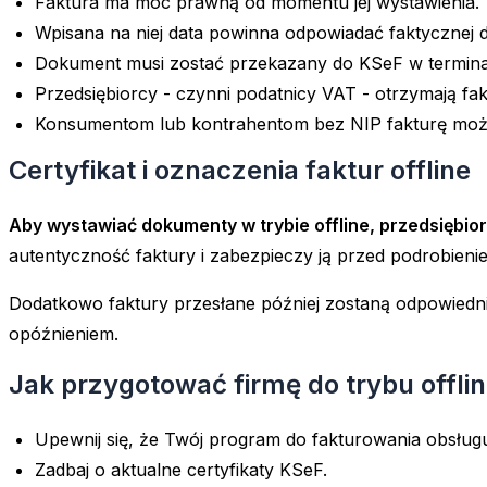
Faktura ma moc prawną od momentu jej wystawienia.
Wpisana na niej data powinna odpowiadać faktycznej 
Dokument musi zostać przekazany do KSeF w terminac
Przedsiębiorcy - czynni podatnicy VAT - otrzymają fa
Konsumentom lub kontrahentom bez NIP fakturę możn
Certyfikat i oznaczenia faktur offline
Aby wystawiać dokumenty w trybie offline, przedsiębio
autentyczność faktury i zabezpieczy ją przed podrobieni
Dodatkowo faktury przesłane później zostaną odpowiedni
opóźnieniem.
Jak przygotować firmę do trybu offline
Upewnij się, że Twój program do fakturowania obsługu
Zadbaj o aktualne certyfikaty KSeF.