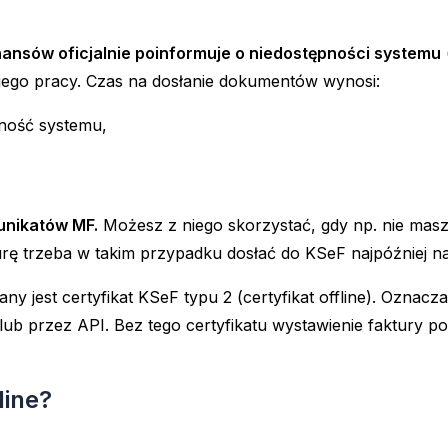
nansów oficjalnie poinformuje o niedostępności systemu
u jego pracy. Czas na dosłanie dokumentów wynosi:
pność systemu,
unikatów MF.
Możesz z niego skorzystać, gdy np. nie masz
urę trzeba w takim przypadku dosłać do KSeF najpóźniej n
ny jest certyfikat KSeF typu 2 (certyfikat offline). Ozna
 lub przez API. Bez tego certyfikatu wystawienie faktury 
line?