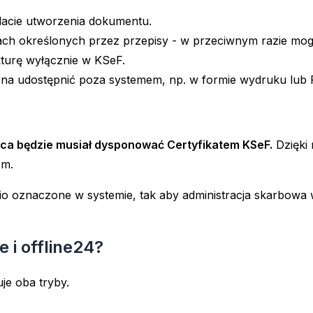
dacie utworzenia dokumentu.
h określonych przez przepisy - w przeciwnym razie mogą
kturę wyłącznie w KSeF.
a udostępnić poza systemem, np. w formie wydruku lub 
rca będzie musiał dysponować Certyfikatem KSeF.
Dzięki 
em.
o oznaczone w systemie, tak aby administracja skarbowa w
 i offline24?
je oba tryby.