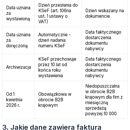
Dzień przesłania do
Data uznana
KSeF (art. 106na
Dzień wskazany na
za
ust. 1 ustawy o
dokumencie
wystawioną
VAT)
Data faktycznego
Data uznana
Automatyczne -
dostarczenia
za
dzień nadania
dokumentu
doręczoną
numeru KSeF
nabywcy
KSeF przechowuje
Data faktycznego
przez 10 lat od
dostarczenia
Archiwizacja
końca roku
dokumentu
wystawienia
nabywcy
Niedopuszczalna
w obrocie B2B
Od 1
Obowiązkowa w
krajowym dla fim z
kwietnia
obrocie B2B
miesięczną
2026 r.
krajowym
sprzedażą
powyżej 10 000
3. Jakie dane zawiera faktura