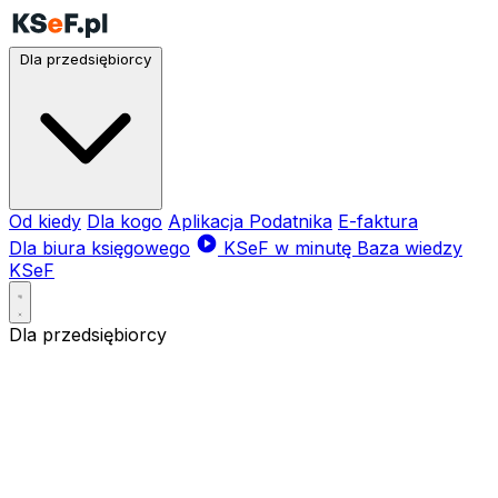
Dla przedsiębiorcy
Od kiedy
Dla kogo
Aplikacja Podatnika
E-faktura
Dla biura księgowego
KSeF w minutę
Baza wiedzy
KSeF
Dla przedsiębiorcy