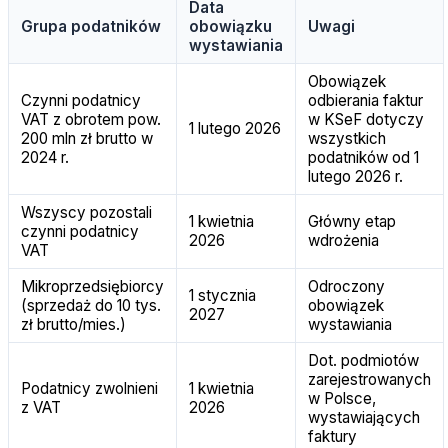
Data
Grupa podatników
obowiązku
Uwagi
wystawiania
Obowiązek
Czynni podatnicy
odbierania faktur
VAT z obrotem pow.
w KSeF dotyczy
1 lutego 2026
200 mln zł brutto w
wszystkich
2024 r.
podatników od 1
lutego 2026 r.
Wszyscy pozostali
1 kwietnia
Główny etap
czynni podatnicy
2026
wdrożenia
VAT
Mikroprzedsiębiorcy
Odroczony
1 stycznia
(sprzedaż do 10 tys.
obowiązek
2027
zł brutto/mies.)
wystawiania
Dot. podmiotów
zarejestrowanych
Podatnicy zwolnieni
1 kwietnia
w Polsce,
z VAT
2026
wystawiających
faktury